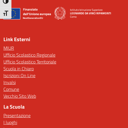
Attiva/disattiva alto contrasto
Istituto Istruzione Superiore
LEONARDO DA VINCI RIPAMONTI
Attiva/disattiva dimensione testo
Como
— Visita la pagina iniziale della scuola
Link Esterni
MIUR
Ufficio Scolastico Regionale
Ufficio Scolastico Territoriale
Scuola in Chiaro
Iscrizioni On Line
Invalsi
Comune
Vecchio Sito Web
La Scuola
Presentazione
I luoghi