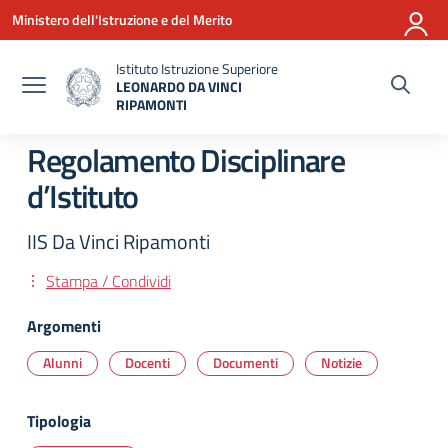
Vai ai contenuti
Vai al menu di navigazione
Vai al footer
Ministero dell'Istruzione e del Merito
Istituto Istruzione Superiore
LEONARDO DA VINCI
RIPAMONTI
— Visita la pagina iniziale della scuola
Regolamento Disciplinare
d’Istituto
IIS Da Vinci Ripamonti
Stampa / Condividi
Argomenti
Alunni
Docenti
Documenti
Notizie
Tipologia