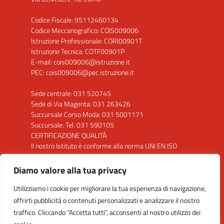
Codice Fiscale: 95112460134
Codice Meccanografico: COIS009006
Istruzione Professionale: CORI00901T
Istruzione Tecnica: COTF00901P
E-mail: cois009006@istruzione.it
PEC: cois009006@pec.istruzione.it
Sede centrale: 031 520745
Sede di Via Magenta: 031 263426
Succursale Corso Moda: 031 5001171
Succursale: Tel. 031 590105
CERTIFICAZIONE QUALITÁ
Il nostro Istituto è conforme alla norma UNI EN ISO
9001: 2015 per la seguente attività: "Progettazione
ed erogazione del servizio di istruzione secondaria di
Diamo valore alla tua privacy
secondo grado"
Utilizziamo i cookie per migliorare la tua esperienza di navigazione,
Clicca sul Logo per visualizzare il certificato
offrirti pubblicità o contenuti personalizzati e analizzare il nostro
traffico. Cliccando “Accetta tutti”, acconsenti al nostro utilizzo dei