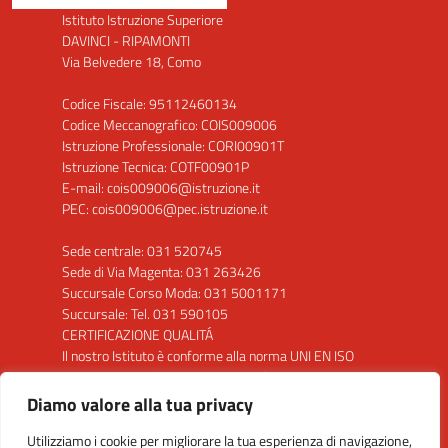
Istituto Istruzione Superiore
DAVINCI - RIPAMONTI
Via Belvedere 18, Como
Codice Fiscale: 95112460134
Codice Meccanografico: COIS009006
Istruzione Professionale: CORI00901T
Istruzione Tecnica: COTF00901P
E-mail: cois009006@istruzione.it
PEC: cois009006@pec.istruzione.it
Sede centrale: 031 520745
Sede di Via Magenta: 031 263426
Succursale Corso Moda: 031 5001171
Succursale: Tel. 031 590105
CERTIFICAZIONE QUALITÁ
Il nostro Istituto è conforme alla norma UNI EN ISO
9001: 2015 per la seguente attività: "Progettazione
ed erogazione del servizio di istruzione secondaria di
Diamo valore alla tua privacy
secondo grado"
Utilizziamo i cookie per migliorare la tua esperienza di navigazione,