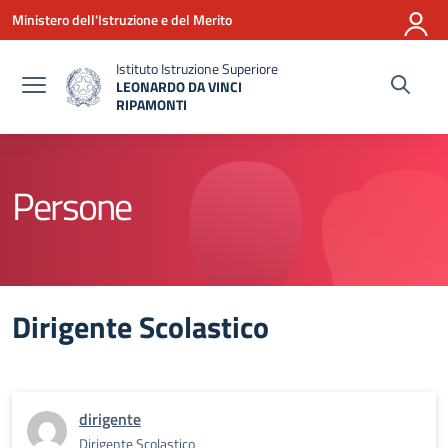
Vai ai contenuti
Vai al menu di navigazione
Vai al footer
Ministero dell'Istruzione e del Merito
Istituto Istruzione Superiore
LEONARDO DA VINCI
RIPAMONTI
— Visita la pagina iniziale della scuola
Persone
Dirigente Scolastico
dirigente
Dirigente Scolastico