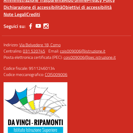
Amministrazione Trasparente
Albo online
Privacy Policy
Dichiarazione di accessibilità
Obiettivi di accessibilità
Note Legali
Crediti
Seguici su:
Indirizzo:
Via Belvedere 18, Como
Centralino:
031 520745
Email:
cois009006@istruzione.it
Posta elettronica certificata (PEC):
cois009006@pec.istruzione.it
Codice fiscale: 95112460134
Codice meccanografico:
COIS009006