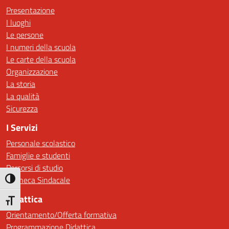
Presentazione
I luoghi
Le persone
I numeri della scuola
Le carte della scuola
Organizzazione
La storia
La qualità
Sicurezza
I Servizi
Personale scolastico
Famiglie e studenti
Percorsi di studio
Bacheca Sindacale
Attiva/disattiva alto contrasto
Didattica
Attiva/disattiva dimensione testo
Orientamento/Offerta formativa
Programmazione Didattica