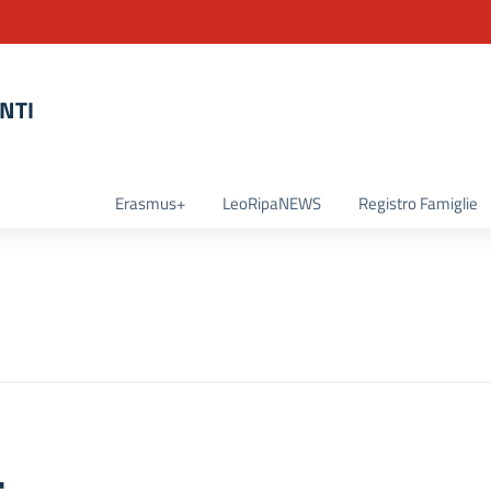
NTI
la scuola
Erasmus+
LeoRipaNEWS
Registro Famiglie