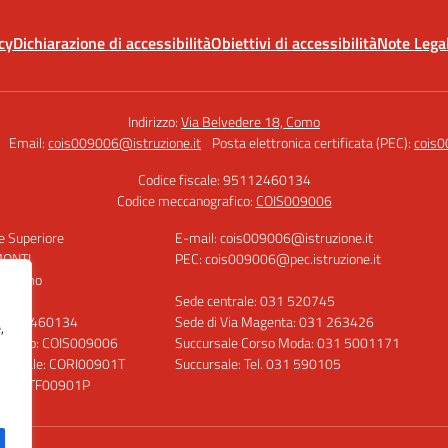
cy
Dichiarazione di accessibilità
Obiettivi di accessibilità
Note Legal
Indirizzo:
Via Belvedere 18, Como
Email:
cois009006@istruzione.it
Posta elettronica certificata (PEC):
cois0
Codice fiscale: 95112460134
Codice meccanografico:
COIS009006
ne Superiore
E-mail: cois009006@istruzione.it
MONTI
PEC: cois009006@pec.istruzione.it
8, Como
Sede centrale: 031 520745
 95112460134
Sede di Via Magenta: 031 263426
,
grafico: COIS009006
Succursale Corso Moda: 031 5001171
essionale: CORI00901T
Succursale: Tel. 031 590105
ica: COTF00901P