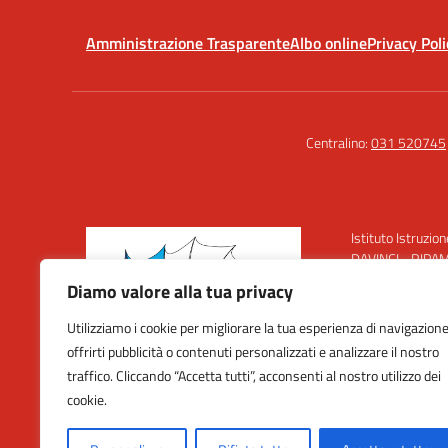
Amministrazione Trasparente
Albo online
Privacy Poli
Centralino:
031 520745
Istituto Istruzio
DAVINCI - RIPA
Via Belvedere 1
Diamo valore alla tua privacy
Codice Fiscale:
Utilizziamo i cookie per migliorare la tua esperienza di navigazione
Codice Meccano
offrirti pubblicità o contenuti personalizzati e analizzare il nostro
Istruzione Prof
traffico. Cliccando “Accetta tutti”, acconsenti al nostro utilizzo dei
Istruzione Tecn
cookie.