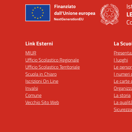
Is
L
C
— 
Link Esterni
La Scuo
MIUR
Presenta
Ufficio Scolastico Regionale
I luoghi
Ufficio Scolastico Territoriale
Le perso
Scuola in Chiaro
I numeri 
Iscrizioni On Line
Le carte 
Invalsi
Organizz
Comune
La storia
Vecchio Sito Web
La qualit
Sicurezza