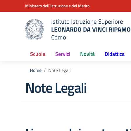
Vai ai contenuti
Vai al menu di navigazione
Vai al footer
Ministero dell'Istruzione e del Merito
Istituto Istruzione Superiore
LEONARDO DA VINCI RIPAMO
Como
 della scuola
— Visita la pagina iniziale del
Scuola
Servizi
Novità
Didattica
Home
Note Legali
Note Legali