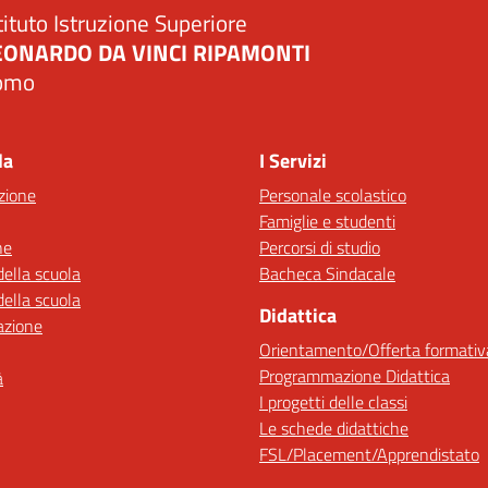
tituto Istruzione Superiore
EONARDO DA VINCI RIPAMONTI
omo
Visita la pagina iniziale della scuola
la
I Servizi
zione
Personale scolastico
Famiglie e studenti
ne
Percorsi di studio
della scuola
Bacheca Sindacale
della scuola
Didattica
azione
Orientamento/Offerta formativ
Programmazione Didattica
à
I progetti delle classi
Le schede didattiche
FSL/Placement/Apprendistato