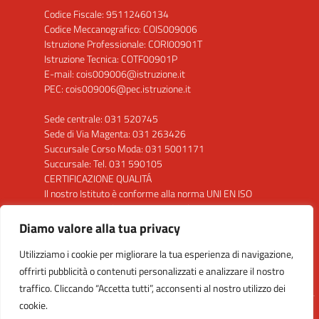
Codice Fiscale: 95112460134
Codice Meccanografico: COIS009006
Istruzione Professionale: CORI00901T
Istruzione Tecnica: COTF00901P
E-mail: cois009006@istruzione.it
PEC: cois009006@pec.istruzione.it
Sede centrale: 031 520745
Sede di Via Magenta: 031 263426
Succursale Corso Moda: 031 5001171
Succursale: Tel. 031 590105
CERTIFICAZIONE QUALITÁ
Il nostro Istituto è conforme alla norma UNI EN ISO
9001: 2015 per la seguente attività: "Progettazione
ed erogazione del servizio di istruzione secondaria di
Diamo valore alla tua privacy
secondo grado"
Utilizziamo i cookie per migliorare la tua esperienza di navigazione,
Clicca sul Logo per visualizzare il certificato
offrirti pubblicità o contenuti personalizzati e analizzare il nostro
traffico. Cliccando “Accetta tutti”, acconsenti al nostro utilizzo dei
cookie.
Idea e progetto di Designers Italia