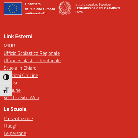
Istituto Istruzione Superiore
LEONARDO DA VINCI RIPAMONTI
Como
— Visita la pagina iniziale della scuola
Link Esterni
MIUR
Ufficio Scolastico Regionale
Ufficio Scolastico Territoriale
Scuola in Chiaro
Iscrizioni On Line
Attiva/disattiva alto contrasto
Invalsi
Comune
Attiva/disattiva dimensione testo
Vecchio Sito Web
La Scuola
Presentazione
I luoghi
Le persone