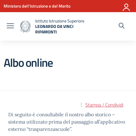
Vai ai contenuti
Vai al menu di navigazione
Vai al footer
Ministero dell'Istruzione e del Merito
Istituto Istruzione Superiore
LEONARDO DA VINCI
RIPAMONTI
— Visita la pagina iniziale della scuola
Albo online
Stampa / Condividi
Di seguito è consultabile il nostro albo storico –
sistema utilizzato prima del passaggio all’applicativo
esterno “trasparenzascuole”.