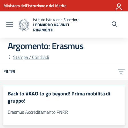
Vai ai contenuti
Vai al menu di navigazione
Vai al footer
Ministero dell'Istruzione e del Merito
Istituto Istruzione Superiore
LEONARDO DA VINCI
RIPAMONTI
— Visita la pagina iniziale della scuola
Argomento: Erasmus
Stampa / Condividi
FILTRI
Back to VAAO to go beyond! Prima mobilità di
gruppo!
Erasmus Accreditamento PNRR