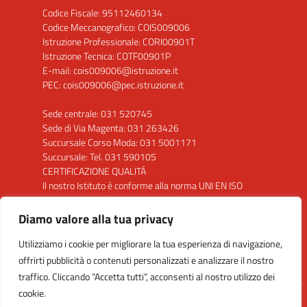
Codice Fiscale: 95112460134
Codice Meccanografico: COIS009006
Istruzione Professionale: CORI00901T
Istruzione Tecnica: COTF00901P
E-mail: cois009006@istruzione.it
PEC: cois009006@pec.istruzione.it
Sede centrale: 031 520745
Sede di Via Magenta: 031 263426
Succursale Corso Moda: 031 5001171
Succursale: Tel. 031 590105
CERTIFICAZIONE QUALITÁ
Il nostro Istituto è conforme alla norma UNI EN ISO
9001: 2015 per la seguente attività: "Progettazione
ed erogazione del servizio di istruzione secondaria di
Diamo valore alla tua privacy
secondo grado"
Utilizziamo i cookie per migliorare la tua esperienza di navigazione,
Clicca sul Logo per visualizzare il certificato
offrirti pubblicità o contenuti personalizzati e analizzare il nostro
traffico. Cliccando “Accetta tutti”, acconsenti al nostro utilizzo dei
cookie.
Idea e progetto di Designers Italia