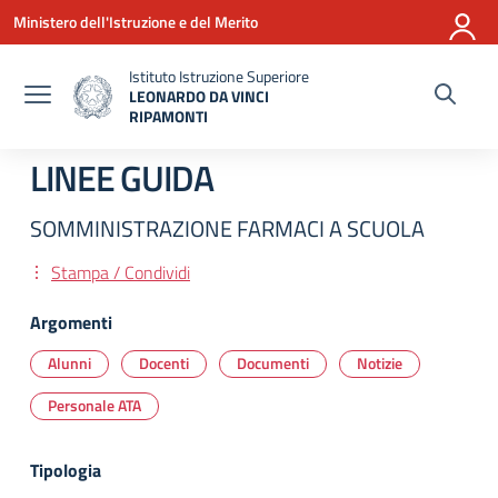
Vai ai contenuti
Vai al menu di navigazione
Vai al footer
Ministero dell'Istruzione e del Merito
Istituto Istruzione Superiore
LEONARDO DA VINCI
RIPAMONTI
— Visita la pagina iniziale della scuola
LINEE GUIDA
SOMMINISTRAZIONE FARMACI A SCUOLA
Stampa / Condividi
Argomenti
Alunni
Docenti
Documenti
Notizie
Personale ATA
Tipologia