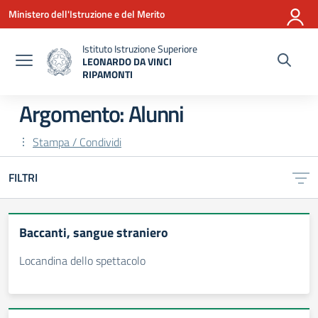
Vai ai contenuti
Vai al menu di navigazione
Vai al footer
Ministero dell'Istruzione e del Merito
Istituto Istruzione Superiore
LEONARDO DA VINCI
RIPAMONTI
— Visita la pagina iniziale della scuola
Argomento: Alunni
Stampa / Condividi
FILTRI
Baccanti, sangue straniero
Locandina dello spettacolo