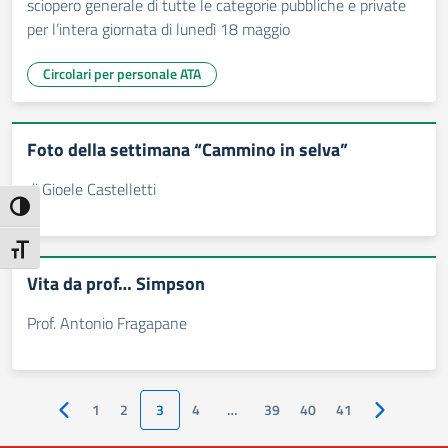
sciopero generale di tutte le categorie pubbliche e private
per l’intera giornata di lunedì 18 maggio
Circolari per personale ATA
Foto della settimana “Cammino in selva”
di Gioele Castelletti
Attiva/disattiva alto contrasto
Attiva/disattiva dimensione testo
Vita da prof… Simpson
Prof. Antonio Fragapane
1
2
3
4
…
39
40
41
Pagina precedente
Pagina succ