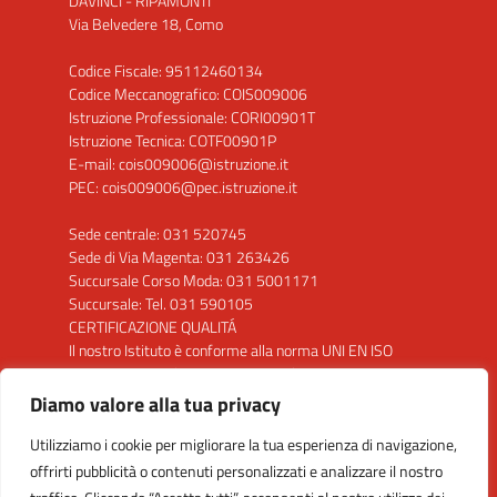
DAVINCI - RIPAMONTI
Via Belvedere 18, Como
Codice Fiscale: 95112460134
Codice Meccanografico: COIS009006
Istruzione Professionale: CORI00901T
Istruzione Tecnica: COTF00901P
E-mail: cois009006@istruzione.it
PEC: cois009006@pec.istruzione.it
Sede centrale: 031 520745
Sede di Via Magenta: 031 263426
Succursale Corso Moda: 031 5001171
Succursale: Tel. 031 590105
CERTIFICAZIONE QUALITÁ
Il nostro Istituto è conforme alla norma UNI EN ISO
9001: 2015 per la seguente attività: "Progettazione
ed erogazione del servizio di istruzione secondaria di
Diamo valore alla tua privacy
secondo grado"
Utilizziamo i cookie per migliorare la tua esperienza di navigazione,
Clicca sul Logo per visualizzare il certificato
offrirti pubblicità o contenuti personalizzati e analizzare il nostro