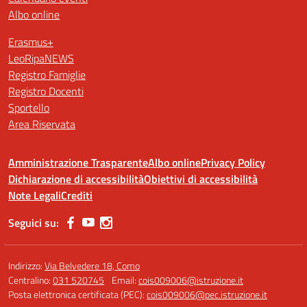
Albo online
Erasmus+
LeoRipaNEWS
Registro Famiglie
Registro Docenti
Sportello
Area Riservata
Amministrazione Trasparente
Albo online
Privacy Policy
Dichiarazione di accessibilità
Obiettivi di accessibilità
Note Legali
Crediti
Seguici su:
Indirizzo:
Via Belvedere 18, Como
Centralino:
031 520745
Email:
cois009006@istruzione.it
Posta elettronica certificata (PEC):
cois009006@pec.istruzione.it