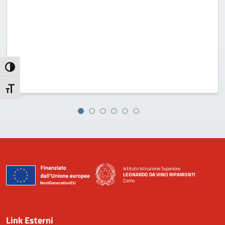
Attiva/disattiva alto contrasto
Attiva/disattiva dimensione testo
Istituto Istruzione Superiore
LEONARDO DA VINCI RIPAMONTI
Como
— Visita la pagina iniziale della scuola
Link Esterni