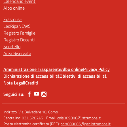
Calendario eventi
Albo online
Erasmus+
LeoRipaNEWS
Registro Famiglie
Registro Docenti
Sportello
Area Riservata
Amministrazione Trasparente
Albo online
Privacy Policy
Dichiarazione di accessibilità
Obiettivi di accessibilità
Note Legali
Crediti
Seguici su:
Indirizzo:
Via Belvedere 18, Como
Centralino:
031 520745
Email:
cois009006@istruzione.it
Posta elettronica certificata (PEC):
cois009006@pec.istruzione.it