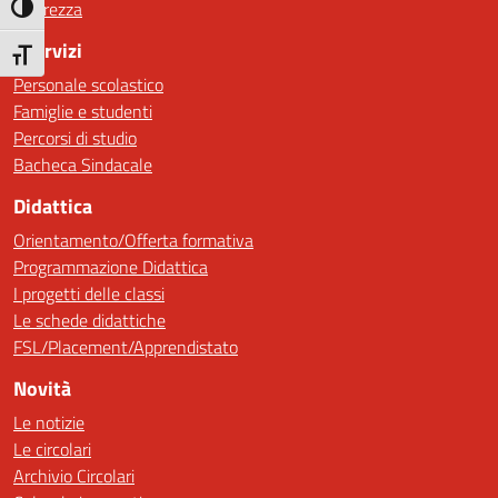
Sicurezza
Attiva/disattiva alto contrasto
I Servizi
Attiva/disattiva dimensione testo
Personale scolastico
Famiglie e studenti
Percorsi di studio
Bacheca Sindacale
Didattica
Orientamento/Offerta formativa
Programmazione Didattica
I progetti delle classi
Le schede didattiche
FSL/Placement/Apprendistato
Novità
Le notizie
Le circolari
Archivio Circolari