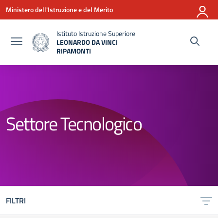
Vai ai contenuti
Vai al menu di navigazione
Vai al footer
Ministero dell'Istruzione e del Merito
Istituto Istruzione Superiore
LEONARDO DA VINCI
RIPAMONTI
— Visita la pagina iniziale della scuola
Settore Tecnologico
FILTRI