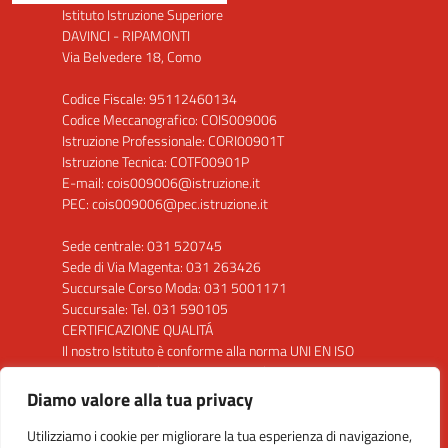
Istituto Istruzione Superiore
DAVINCI - RIPAMONTI
Via Belvedere 18, Como
Codice Fiscale: 95112460134
Codice Meccanografico: COIS009006
Istruzione Professionale: CORI00901T
Istruzione Tecnica: COTF00901P
E-mail: cois009006@istruzione.it
PEC: cois009006@pec.istruzione.it
Sede centrale: 031 520745
Sede di Via Magenta: 031 263426
Succursale Corso Moda: 031 5001171
Succursale: Tel. 031 590105
CERTIFICAZIONE QUALITÁ
Il nostro Istituto è conforme alla norma UNI EN ISO
9001: 2015 per la seguente attività: "Progettazione
ed erogazione del servizio di istruzione secondaria di
Diamo valore alla tua privacy
secondo grado"
Utilizziamo i cookie per migliorare la tua esperienza di navigazione,