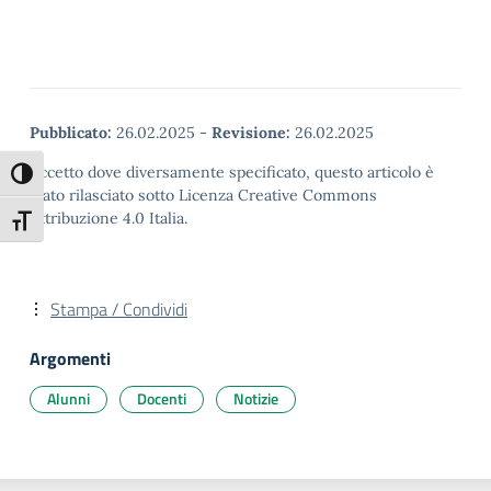
Pubblicato:
26.02.2025
-
Revisione:
26.02.2025
Eccetto dove diversamente specificato, questo articolo è
Attiva/disattiva alto contrasto
stato rilasciato sotto Licenza Creative Commons
Attribuzione 4.0 Italia.
Attiva/disattiva dimensione testo
Stampa / Condividi
Argomenti
Alunni
Docenti
Notizie