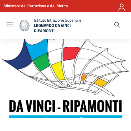
Vai ai contenuti
Vai al menu di navigazione
Vai al footer
Ministero dell'Istruzione e del Merito
Istituto Istruzione Superiore
LEONARDO DA VINCI
RIPAMONTI
— Visita la pagina iniziale della scuola