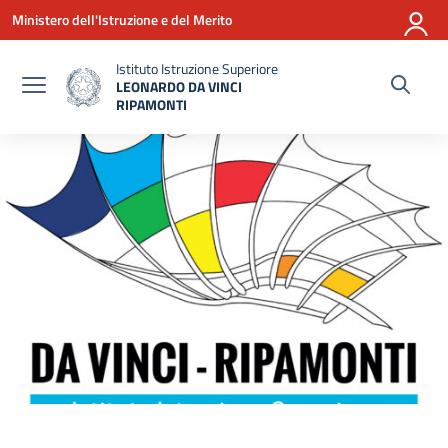
Vai ai contenuti
Vai al menu di navigazione
Vai al footer
Ministero dell'Istruzione e del Merito
Istituto Istruzione Superiore
LEONARDO DA VINCI
RIPAMONTI
— Visita la pagina iniziale della scuola