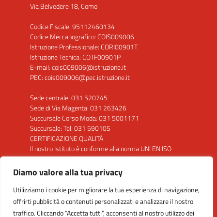
Via Belvedere 18, Como
Codice Fiscale: 95112460134
Codice Meccanografico: COIS009006
Istruzione Professionale: CORI00901T
Istruzione Tecnica: COTF00901P
E-mail: cois009006@istruzione.it
PEC: cois009006@pec.istruzione.it
Sede centrale: 031 520745
Sede di Via Magenta: 031 263426
Succursale Corso Moda: 031 5001171
Succursale: Tel. 031 590105
CERTIFICAZIONE QUALITÁ
Il nostro Istituto è conforme alla norma UNI EN ISO
9001: 2015 per la seguente attività: "Progettazione
ed erogazione del servizio di istruzione secondaria di
Diamo valore alla tua privacy
secondo grado"
Utilizziamo i cookie per migliorare la tua esperienza di navigazione,
Clicca sul Logo per visualizzare il certificato
offrirti pubblicità o contenuti personalizzati e analizzare il nostro
traffico. Cliccando “Accetta tutti”, acconsenti al nostro utilizzo dei