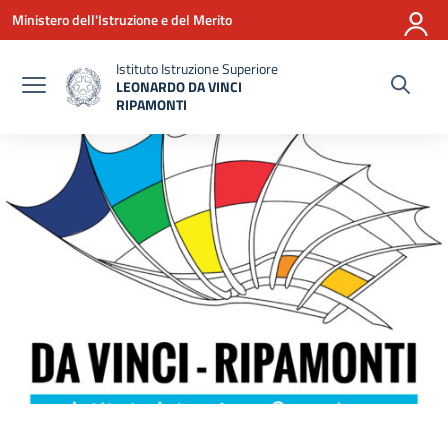
Vai ai contenuti
Vai al menu di navigazione
Vai al footer
Ministero dell'Istruzione e del Merito
Istituto Istruzione Superiore
LEONARDO DA VINCI
RIPAMONTI
— Visita la pagina iniziale della scuola