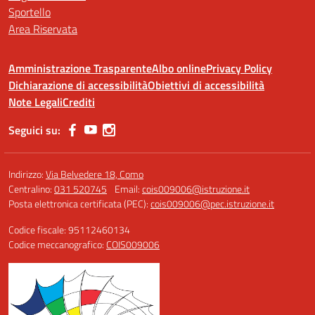
Sportello
Area Riservata
Amministrazione Trasparente
Albo online
Privacy Policy
Dichiarazione di accessibilità
Obiettivi di accessibilità
Note Legali
Crediti
Seguici su:
Indirizzo:
Via Belvedere 18, Como
Centralino:
031 520745
Email:
cois009006@istruzione.it
Posta elettronica certificata (PEC):
cois009006@pec.istruzione.it
Codice fiscale: 95112460134
Codice meccanografico:
COIS009006