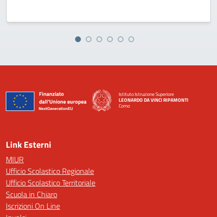
Istituto Istruzione Superiore
LEONARDO DA VINCI RIPAMONTI
Como
— Visita la pagina iniziale della scuola
Link Esterni
MIUR
Ufficio Scolastico Regionale
Ufficio Scolastico Territoriale
Scuola in Chiaro
Iscrizioni On Line