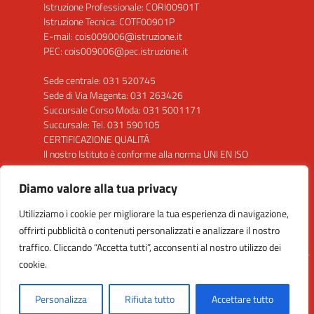
Istruzione Professionale: CORI00901T
Istruzione Tecnica: COTF00901P
E-mail: cois009006@istruzione.it
PEC: cois009006@pec.istruzione.it
Sede centrale: 031 520745
Sede di Via Magenta: 031 263426
Succursale Corso Moda: 031 5001171
Succursale: Tel. 031 590105
CERTIFICAZIONE QUALITÁ
Il nostro Istituto è conforme alla norma UNI EN ISO
9001: 2015 per la seguente attività: "Progettazione
ed erogazione del servizio di istruzione secondaria di
Diamo valore alla tua privacy
secondo grado"
Utilizziamo i cookie per migliorare la tua esperienza di navigazione,
Clicca sul Logo per visualizzare il certificato
offrirti pubblicità o contenuti personalizzati e analizzare il nostro
traffico. Cliccando “Accetta tutti”, acconsenti al nostro utilizzo dei
cookie.
Idea e progetto di Designers Italia
Personalizza
Rifiuta tutto
Accettare tutto