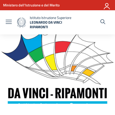
Vai ai contenuti
Vai al menu di navigazione
Vai al footer
Ministero dell'Istruzione e del Merito
Istituto Istruzione Superiore
LEONARDO DA VINCI
RIPAMONTI
— Visita la pagina iniziale della scuola