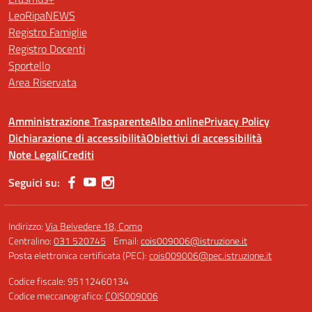
LeoRipaNEWS
Registro Famiglie
Registro Docenti
Sportello
Area Riservata
Amministrazione Trasparente
Albo online
Privacy Policy
Dichiarazione di accessibilità
Obiettivi di accessibilità
Note Legali
Crediti
Seguici su:
Indirizzo:
Via Belvedere 18, Como
Centralino:
031 520745
Email:
cois009006@istruzione.it
Posta elettronica certificata (PEC):
cois009006@pec.istruzione.it
Codice fiscale: 95112460134
Codice meccanografico:
COIS009006