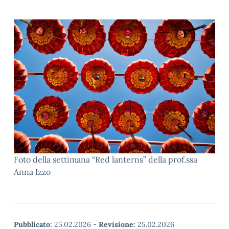
Foto della settimana “Red lanterns” della prof.ssa
Anna Izzo
Pubblicato:
25.02.2026
-
Revisione:
25.02.2026