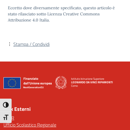
Eccetto dove diversamente specificato, questo articolo è
stato rilasciato sotto Licenza Creative Commons
Attribuzione 4.0 Italia.
Stampa / Condividi
Istituto Istruzione Superiore
LEONARDO DA VINCI RIPAMONTI
Como
— Visita la pagina iniziale della scuola
Attiva/disattiva alto contrasto
Link Esterni
MIUR
Attiva/disattiva dimensione testo
Ufficio Scolastico Regionale