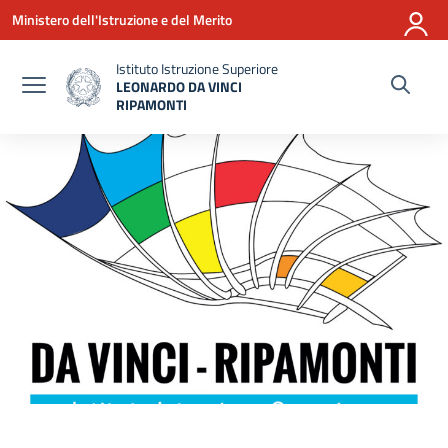
Vai ai contenuti
Vai al menu di navigazione
Vai al footer
Ministero dell'Istruzione e del Merito
Istituto Istruzione Superiore
LEONARDO DA VINCI
RIPAMONTI
— Visita la pagina iniziale della scuola