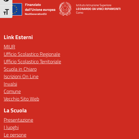
Attiva/disattiva alto contrasto
Istituto Istruzione Superiore
LEONARDO DA VINCI RIPAMONTI
Attiva/disattiva dimensione testo
Como
— Visita la pagina iniziale della scuola
Link Esterni
MIUR
Ufficio Scolastico Regionale
Ufficio Scolastico Territoriale
Scuola in Chiaro
Iscrizioni On Line
Invalsi
Comune
Vecchio Sito Web
La Scuola
Presentazione
I luoghi
Le persone