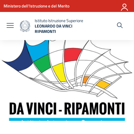
Vai ai contenuti
Vai al menu di navigazione
Vai al footer
Ministero dell'Istruzione e del Merito
Istituto Istruzione Superiore
LEONARDO DA VINCI
RIPAMONTI
— Visita la pagina iniziale della scuola