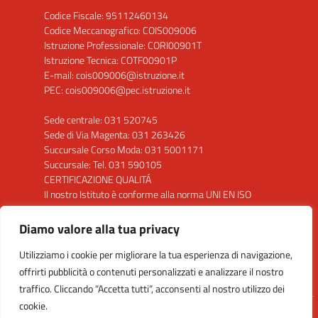
Codice Fiscale: 95112460134
Codice Meccanografico: COIS009006
Istruzione Professionale: CORI00901T
Istruzione Tecnica: COTF00901P
E-mail: cois009006@istruzione.it
PEC: cois009006@pec.istruzione.it
Sede centrale: 031 520745
Sede di Via Magenta: 031 263426
Succursale Corso Moda: 031 5001171
Succursale: Tel. 031 590105
CERTIFICAZIONE QUALITÁ
Il nostro Istituto è conforme alla norma UNI EN ISO
9001: 2015 per la seguente attività: "Progettazione
ed erogazione del servizio di istruzione secondaria di
Diamo valore alla tua privacy
secondo grado"
Utilizziamo i cookie per migliorare la tua esperienza di navigazione,
Clicca sul Logo per visualizzare il certificato
offrirti pubblicità o contenuti personalizzati e analizzare il nostro
traffico. Cliccando “Accetta tutti”, acconsenti al nostro utilizzo dei
cookie.
Idea e progetto di Designers Italia