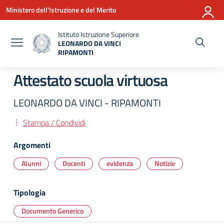
Vai ai contenuti
Vai al menu di navigazione
Vai al footer
Ministero dell'Istruzione e del Merito
Istituto Istruzione Superiore
LEONARDO DA VINCI
RIPAMONTI
— Visita la pagina iniziale della scuola
Attestato scuola virtuosa
LEONARDO DA VINCI - RIPAMONTI
Stampa / Condividi
Argomenti
Alunni
Docenti
evidenza
Notizie
Tipologia
Documento Generico