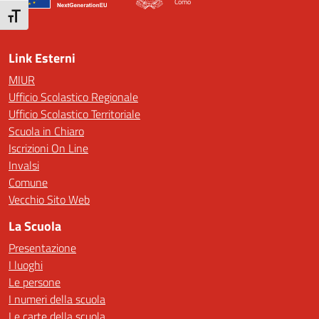
Como
— Visita la pagina iniziale della scuola
Attiva/disattiva dimensione testo
Link Esterni
MIUR
Ufficio Scolastico Regionale
Ufficio Scolastico Territoriale
Scuola in Chiaro
Iscrizioni On Line
Invalsi
Comune
Vecchio Sito Web
La Scuola
Presentazione
I luoghi
Le persone
I numeri della scuola
Le carte della scuola