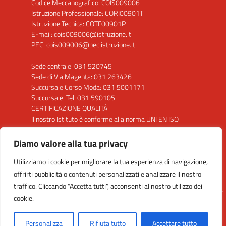
Codice Meccanografico: COIS009006
Istruzione Professionale: CORI00901T
Istruzione Tecnica: COTF00901P
E-mail: cois009006@istruzione.it
PEC: cois009006@pec.istruzione.it
Sede centrale: 031 520745
Sede di Via Magenta: 031 263426
Succursale Corso Moda: 031 5001171
Succursale: Tel. 031 590105
CERTIFICAZIONE QUALITÁ
Il nostro Istituto è conforme alla norma UNI EN ISO
9001: 2015 per la seguente attività: "Progettazione
ed erogazione del servizio di istruzione secondaria di
Diamo valore alla tua privacy
secondo grado"
Utilizziamo i cookie per migliorare la tua esperienza di navigazione,
Clicca sul Logo per visualizzare il certificato
offrirti pubblicità o contenuti personalizzati e analizzare il nostro
traffico. Cliccando “Accetta tutti”, acconsenti al nostro utilizzo dei
cookie.
Idea e progetto di Designers Italia
Personalizza
Rifiuta tutto
Accettare tutto