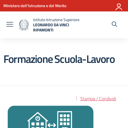
Vai ai contenuti
Vai al menu di navigazione
Vai al footer
Ministero dell'Istruzione e del Merito
Istituto Istruzione Superiore
LEONARDO DA VINCI
RIPAMONTI
— Visita la pagina iniziale della scuola
Formazione Scuola-Lavoro
Stampa / Condividi