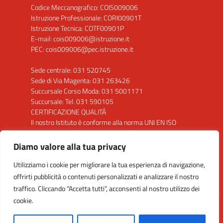
Codice Meccanografico: COIS009006
Istruzione Professionale: CORI00901T
Istruzione Tecnica: COTF00901P
E-mail: cois009006@istruzione.it
PEC: cois009006@pec.istruzione.it
Sede centrale: 031 520745
Sede di Via Magenta: 031 263426
Succursale Corso Moda: 031 5001171
Succursale: Tel. 031 590105
CERTIFICAZIONE QUALITÁ
Il nostro Istituto è conforme alla norma UNI EN ISO
9001: 2015 per la seguente attività: "Progettazione
ed erogazione del servizio di istruzione secondaria di
Diamo valore alla tua privacy
secondo grado"
Utilizziamo i cookie per migliorare la tua esperienza di navigazione,
Clicca sul Logo per visualizzare il certificato
offrirti pubblicità o contenuti personalizzati e analizzare il nostro
traffico. Cliccando “Accetta tutti”, acconsenti al nostro utilizzo dei
cookie.
Idea e progetto di Designers Italia