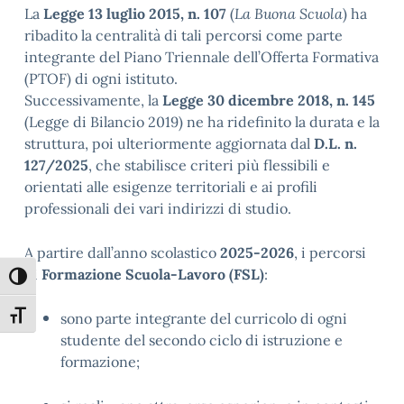
La
Legge 13 luglio 2015, n. 107
(
La Buona Scuola
) ha
ribadito la centralità di tali percorsi come parte
integrante del Piano Triennale dell’Offerta Formativa
(PTOF) di ogni istituto.
Successivamente, la
Legge 30 dicembre 2018, n. 145
(Legge di Bilancio 2019) ne ha ridefinito la durata e la
struttura, poi ulteriormente aggiornata dal
D.L. n.
127/2025
, che stabilisce criteri più flessibili e
orientati alle esigenze territoriali e ai profili
professionali dei vari indirizzi di studio.
A partire dall’anno scolastico
2025-2026
, i percorsi
di
Formazione Scuola-Lavoro (FSL)
:
Attiva/disattiva alto contrasto
Attiva/disattiva dimensione testo
sono parte integrante del curricolo di ogni
studente del secondo ciclo di istruzione e
formazione;