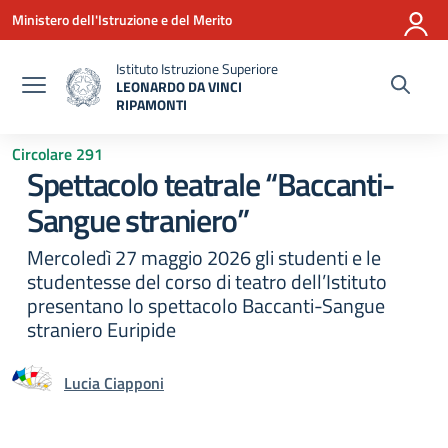
Vai ai contenuti
Vai al menu di navigazione
Vai al footer
Ministero dell'Istruzione e del Merito
Istituto Istruzione Superiore
LEONARDO DA VINCI
RIPAMONTI
— Visita la pagina iniziale della scuola
Circolare 291
Spettacolo teatrale “Baccanti-
Sangue straniero”
Mercoledì 27 maggio 2026 gli studenti e le
studentesse del corso di teatro dell’Istituto
presentano lo spettacolo Baccanti-Sangue
straniero Euripide
Lucia Ciapponi