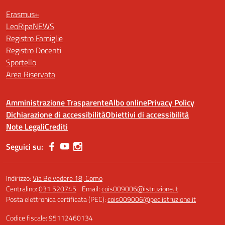
Erasmus+
LeoRipaNEWS
Registro Famiglie
Registro Docenti
Sportello
Area Riservata
Amministrazione Trasparente
Albo online
Privacy Policy
Dichiarazione di accessibilità
Obiettivi di accessibilità
Note Legali
Crediti
Seguici su:
Indirizzo:
Via Belvedere 18, Como
Centralino:
031 520745
Email:
cois009006@istruzione.it
Posta elettronica certificata (PEC):
cois009006@pec.istruzione.it
Codice fiscale: 95112460134