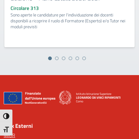
Circolare 313
Sono aperte le candidature per l'individuazione dei docenti
disponibili a ricoprire il ruolo di Formatore (Esperto) e/o Tutor nei
moduli previsti
Istituto Istruzione Superiore
LEONARDO DA VINCI RIPAMONTI
Como
— Visita la pagina iniziale della scuola
Attiva/disattiva alto contrasto
Link Esterni
Attiva/disattiva dimensione testo
MIUR