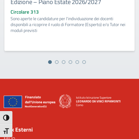
Edizione – Piano Estate 2026/2027
Circolare 313
Sono aperte le candidature per l'individuazione dei docenti
disponibili a ricoprire il ruolo di Formatore (Esperto) e/o Tutor nei
moduli previsti
Istituto Istruzione Superiore
LEONARDO DA VINCI RIPAMONTI
Como
— Visita la pagina iniziale della scuola
Attiva/disattiva alto contrasto
Link Esterni
Attiva/disattiva dimensione testo