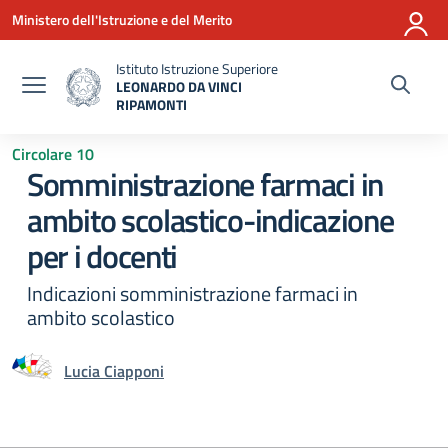
Vai ai contenuti
Vai al menu di navigazione
Vai al footer
Ministero dell'Istruzione e del Merito
Istituto Istruzione Superiore
LEONARDO DA VINCI
RIPAMONTI
— Visita la pagina iniziale della scuola
Circolare 10
Somministrazione farmaci in
ambito scolastico-indicazione
per i docenti
Indicazioni somministrazione farmaci in
ambito scolastico
Lucia Ciapponi