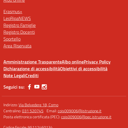
Albo online
Erasmus+
LeoRipaNEWS
Registro Famiglie
Registro Docenti
Sportello
Area Riservata
Amministrazione Trasparente
Albo online
Privacy Policy
Dichiarazione di accessibilità
Obiettivi di accessibilità
Note Legali
Crediti
Seguici su:
Indirizzo:
Via Belvedere 18, Como
Centralino:
031 520745
Email:
cois009006@istruzione.it
Posta elettronica certificata (PEC):
cois009006@pec.istruzione.it
Codice fiscale: 95112460134