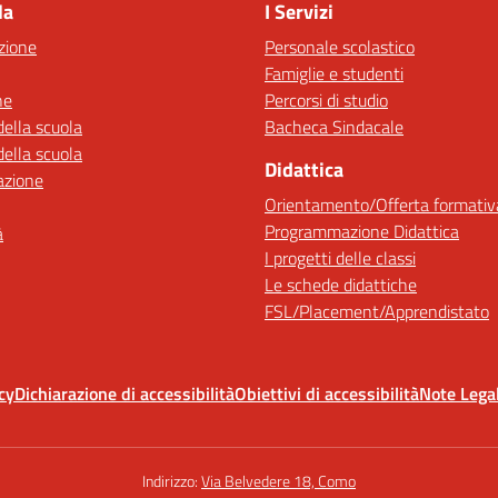
la
I Servizi
zione
Personale scolastico
Famiglie e studenti
ne
Percorsi di studio
della scuola
Bacheca Sindacale
della scuola
Didattica
azione
Orientamento/Offerta formativ
Programmazione Didattica
à
I progetti delle classi
Le schede didattiche
FSL/Placement/Apprendistato
cy
Dichiarazione di accessibilità
Obiettivi di accessibilità
Note Legal
Indirizzo:
Via Belvedere 18, Como