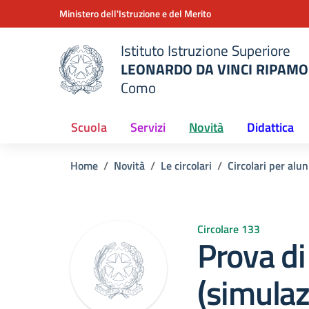
Vai ai contenuti
Vai al menu di navigazione
Vai al footer
Ministero dell'Istruzione e del Merito
Istituto Istruzione Superiore
LEONARDO DA VINCI RIPAMO
Como
 della scuola
— Visita la pagina iniziale del
Scuola
Servizi
Novità
Didattica
Home
Novità
Le circolari
Circolari per alun
Circolare 133
Prova di
(simulaz