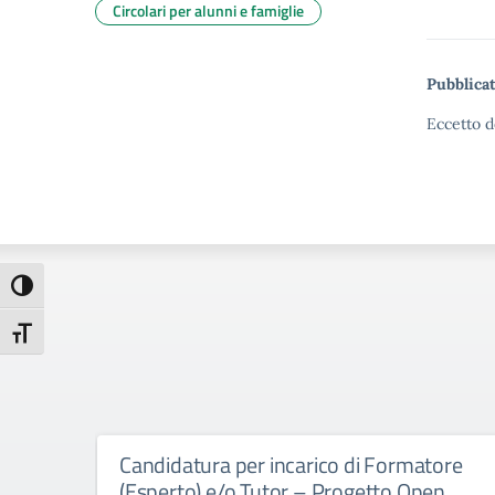
Circolari per alunni e famiglie
Pubblicat
Eccetto d
Attiva/disattiva alto contrasto
Attiva/disattiva dimensione testo
Candidatura per incarico di Formatore
(Esperto) e/o Tutor – Progetto Open