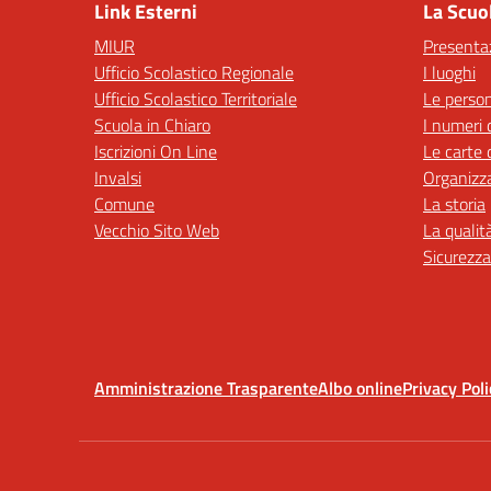
Link Esterni
La Scuo
MIUR
Presenta
Ufficio Scolastico Regionale
I luoghi
Ufficio Scolastico Territoriale
Le perso
Scuola in Chiaro
I numeri 
Iscrizioni On Line
Le carte 
Invalsi
Organizz
Comune
La storia
Vecchio Sito Web
La qualit
Sicurezza
Amministrazione Trasparente
Albo online
Privacy Poli