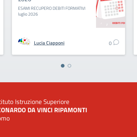
ESAMI RECUPERO DEBITI FORMATIVI
luglio 2026
Lucia Ciapponi
0
tituto Istruzione Superiore
EONARDO DA VINCI RIPAMONTI
omo
Visita la pagina iniziale della scuola