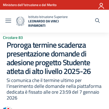
Vai ai contenuti
Vai al menu di navigazione
Vai al footer
Ministero dell'Istruzione e del Merito
Istituto Istruzione Superiore
LEONARDO DA VINCI
RIPAMONTI
— Visita la pagina iniziale della scuola
Circolare 83
Proroga termine scadenza
presentazione domande di
adesione progetto Studente
atleta di alto livello 2025-26
Si comunica che il termine ultimo per
l’inserimento delle domande nella piattaforma
dedicata è fissato alle ore 23:59 del 7 gennaio
2026