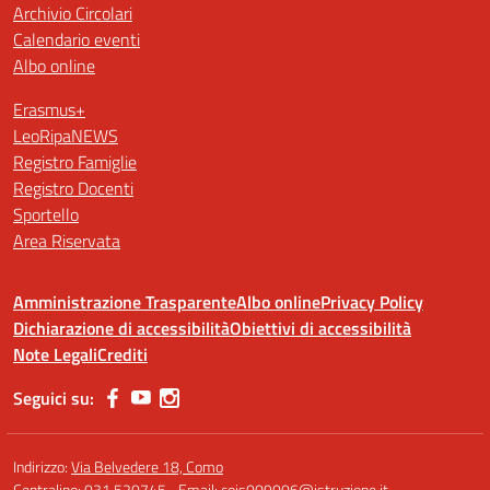
Archivio Circolari
Calendario eventi
Albo online
Erasmus+
LeoRipaNEWS
Registro Famiglie
Registro Docenti
Sportello
Area Riservata
Amministrazione Trasparente
Albo online
Privacy Policy
Dichiarazione di accessibilità
Obiettivi di accessibilità
Note Legali
Crediti
Seguici su:
Indirizzo:
Via Belvedere 18, Como
Centralino:
031 520745
Email:
cois009006@istruzione.it