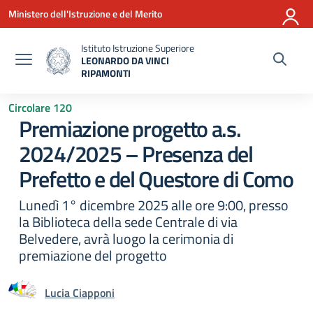
Vai ai contenuti
Vai al menu di navigazione
Vai al footer
Ministero dell'Istruzione e del Merito
Istituto Istruzione Superiore
LEONARDO DA VINCI
RIPAMONTI
— Visita la pagina iniziale della scuola
Circolare 120
Premiazione progetto a.s.
2024/2025 – Presenza del
Prefetto e del Questore di Como
Lunedì 1° dicembre 2025 alle ore 9:00, presso
la Biblioteca della sede Centrale di via
Belvedere, avrà luogo la cerimonia di
premiazione del progetto
Lucia Ciapponi