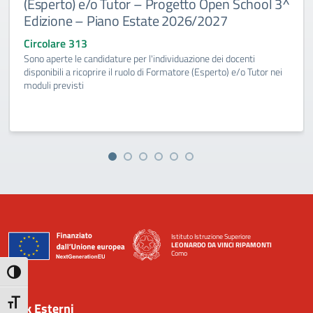
(Esperto) e/o Tutor – Progetto Open School 3^
Edizione – Piano Estate 2026/2027
Circolare 313
Sono aperte le candidature per l'individuazione dei docenti
disponibili a ricoprire il ruolo di Formatore (Esperto) e/o Tutor nei
moduli previsti
Istituto Istruzione Superiore
LEONARDO DA VINCI RIPAMONTI
Como
— Visita la pagina iniziale della scuola
Attiva/disattiva alto contrasto
Attiva/disattiva dimensione testo
Link Esterni