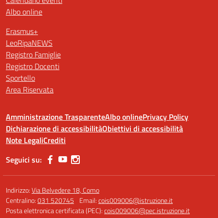
Calendario eventi
Albo online
Erasmus+
LeoRipaNEWS
Registro Famiglie
Registro Docenti
Sportello
Area Riservata
Amministrazione Trasparente
Albo online
Privacy Policy
Dichiarazione di accessibilità
Obiettivi di accessibilità
Note Legali
Crediti
Seguici su:
Indirizzo:
Via Belvedere 18, Como
Centralino:
031 520745
Email:
cois009006@istruzione.it
Posta elettronica certificata (PEC):
cois009006@pec.istruzione.it