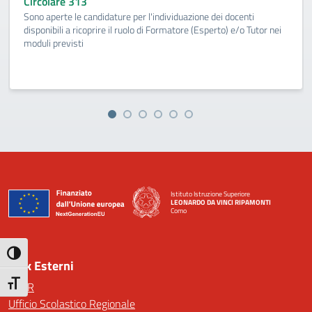
Circolare 313
Sono aperte le candidature per l'individuazione dei docenti
disponibili a ricoprire il ruolo di Formatore (Esperto) e/o Tutor nei
moduli previsti
Istituto Istruzione Superiore
LEONARDO DA VINCI RIPAMONTI
Como
— Visita la pagina iniziale della scuola
Attiva/disattiva alto contrasto
Link Esterni
Attiva/disattiva dimensione testo
MIUR
Ufficio Scolastico Regionale