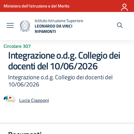
Vai ai contenuti
Vai al menu di navigazione
Vai al footer
Ministero dell'Istruzione e del Merito
Istituto Istruzione Superiore
LEONARDO DA VINCI
RIPAMONTI
— Visita la pagina iniziale della scuola
Circolare 307
Integrazione o.d.g. Collegio dei
docenti del 10/06/2026
Integrazione o.d.g. Collegio dei docenti del
10/06/2026
Lucia Ciapponi