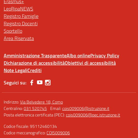
Erasmus+
LeoRipaNEWS
Registro Famiglie
Registro Docenti
Sportello
Area Riservata
Amministrazione Trasparente
Albo online
Privacy Policy
Dichiarazione di accessibilità
Obiettivi di accessibilità
Note Legali
Crediti
Seguici su:
Indirizzo:
Via Belvedere 18, Como
Centralino:
031 520745
Email:
cois009006@istruzione.it
Posta elettronica certificata (PEC):
cois009006@pec.istruzione.it
Codice fiscale: 95112460134
Codice meccanografico:
COIS009006