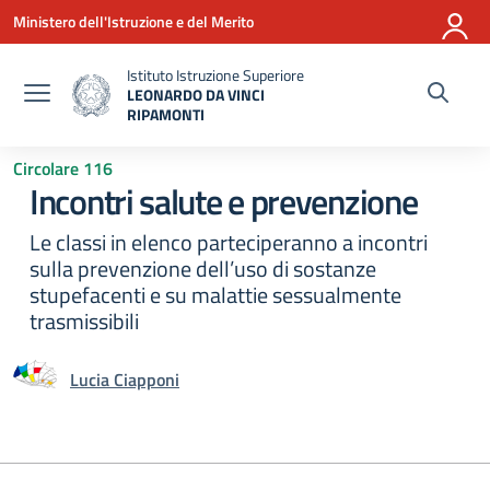
Vai ai contenuti
Vai al menu di navigazione
Vai al footer
Ministero dell'Istruzione e del Merito
Istituto Istruzione Superiore
LEONARDO DA VINCI
RIPAMONTI
— Visita la pagina iniziale della scuola
Circolare 116
Incontri salute e prevenzione
Le classi in elenco parteciperanno a incontri
sulla prevenzione dell’uso di sostanze
stupefacenti e su malattie sessualmente
trasmissibili
Lucia Ciapponi