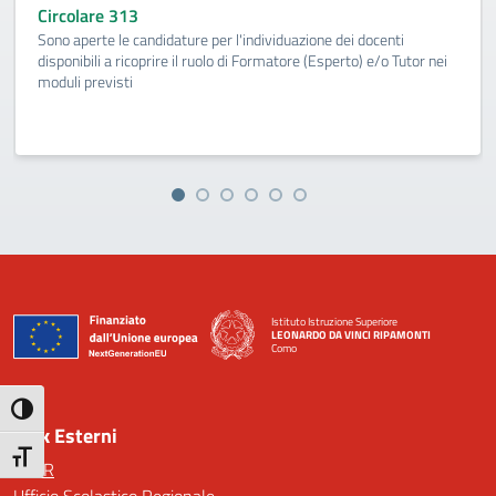
Circolare 313
Sono aperte le candidature per l'individuazione dei docenti
disponibili a ricoprire il ruolo di Formatore (Esperto) e/o Tutor nei
moduli previsti
Istituto Istruzione Superiore
LEONARDO DA VINCI RIPAMONTI
Como
— Visita la pagina iniziale della scuola
Attiva/disattiva alto contrasto
Link Esterni
Attiva/disattiva dimensione testo
MIUR