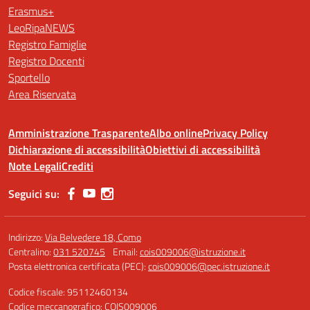
Erasmus+
LeoRipaNEWS
Registro Famiglie
Registro Docenti
Sportello
Area Riservata
Amministrazione Trasparente
Albo online
Privacy Policy
Dichiarazione di accessibilità
Obiettivi di accessibilità
Note Legali
Crediti
Seguici su:
Indirizzo:
Via Belvedere 18, Como
Centralino:
031 520745
Email:
cois009006@istruzione.it
Posta elettronica certificata (PEC):
cois009006@pec.istruzione.it
Codice fiscale: 95112460134
Codice meccanografico:
COIS009006