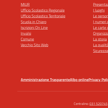
MIUR
Presenta
Ufficio Scolastico Regionale
I luoghi
Ufficio Scolastico Territoriale
Le perso
Scuola in Chiaro
I numeri 
Iscrizioni On Line
Le carte 
Invalsi
Organizz
Comune
La storia
Vecchio Sito Web
La qualit
Sicurezza
Amministrazione Trasparente
Albo online
Privacy Poli
Centralino:
031 520745