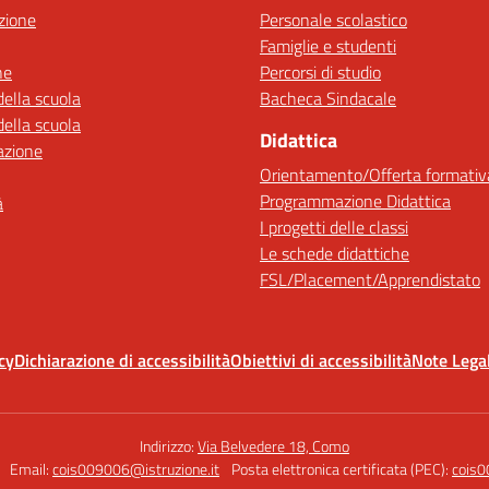
zione
Personale scolastico
Famiglie e studenti
ne
Percorsi di studio
della scuola
Bacheca Sindacale
della scuola
Didattica
azione
Orientamento/Offerta formativ
Programmazione Didattica
à
I progetti delle classi
Le schede didattiche
FSL/Placement/Apprendistato
cy
Dichiarazione di accessibilità
Obiettivi di accessibilità
Note Legal
Indirizzo:
Via Belvedere 18, Como
Email:
cois009006@istruzione.it
Posta elettronica certificata (PEC):
cois0