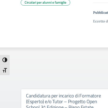
Circolari per alunni e famiglie
Pubblicat
Eccetto d
Attiva/disattiva alto contrasto
Attiva/disattiva dimensione testo
Candidatura per incarico di Formatore
(Esperto) e/o Tutor – Progetto Open
School 3^ Edizione – Piano Estate