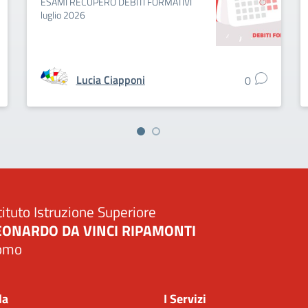
ESAMI RECUPERO DEBITI FORMATIVI
luglio 2026
Lucia Ciapponi
0
tituto Istruzione Superiore
EONARDO DA VINCI RIPAMONTI
omo
Visita la pagina iniziale della scuola
la
I Servizi