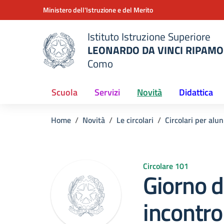
Vai ai contenuti
Vai al menu di navigazione
Vai al footer
Ministero dell'Istruzione e del Merito
Istituto Istruzione Superiore
LEONARDO DA VINCI RIPAMO
Como
 della scuola
— Visita la pagina iniziale del
Scuola
Servizi
Novità
Didattica
Home
Novità
Le circolari
Circolari per alun
Circolare 101
Giorno d
incontro