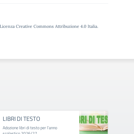
o Licenza Creative Commons Attribuzione 4.0 Italia.
LIBRI DI TESTO
Attri
catt
Adozione libri di testo per l'anno
scolastico 2026/27