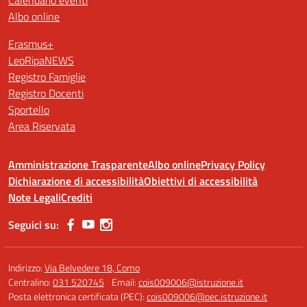
Calendario eventi
Albo online
Erasmus+
LeoRipaNEWS
Registro Famiglie
Registro Docenti
Sportello
Area Riservata
Amministrazione Trasparente
Albo online
Privacy Policy
Dichiarazione di accessibilità
Obiettivi di accessibilità
Note Legali
Crediti
Seguici su:
Indirizzo:
Via Belvedere 18, Como
Centralino:
031 520745
Email:
cois009006@istruzione.it
Posta elettronica certificata (PEC):
cois009006@pec.istruzione.it