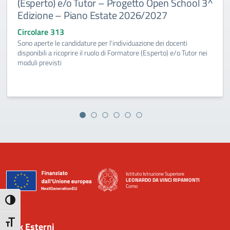
(Esperto) e/o Tutor – Progetto Open School 3^
Edizione – Piano Estate 2026/2027
Circolare 313
Sono aperte le candidature per l'individuazione dei docenti
disponibili a ricoprire il ruolo di Formatore (Esperto) e/o Tutor nei
moduli previsti
Istituto Istruzione Superiore
LEONARDO DA VINCI RIPAMONTI
Como
— Visita la pagina iniziale della scuola
Attiva/disattiva alto contrasto
Attiva/disattiva dimensione testo
Link Esterni