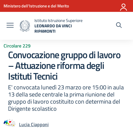
Vai ai contenuti
Vai al menu di navigazione
Vai al footer
Ministero dell'Istruzione e del Merito
Istituto Istruzione Superiore
LEONARDO DA VINCI
RIPAMONTI
— Visita la pagina iniziale della scuola
Circolare 229
Convocazione gruppo di lavoro
– Attuazione riforma degli
Istituti Tecnici
E' convocata lunedì 23 marzo ore 15:00 in aula
13 della sede centrale la prima riunione del
gruppo di lavoro costituito con determina del
Dirigente scolastico
Lucia Ciapponi