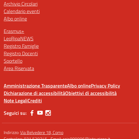
Archivio Circolari
Calendario eventi
Albo online
Erasmus+
LeoRipaNEWS
Registro Famiglie
Registro Docenti
Sportello
Area Riservata
Amministrazione Trasparente
Albo online
Privacy Policy
Dichiarazione di accessibilità
Obiettivi di accessibilità
Note Legali
Crediti
Seguici su:
Indirizzo:
Via Belvedere 18, Como
Centralino:
031 520745
Email:
cois009006@istruzione.it