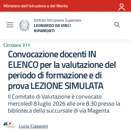
Vai ai contenuti
Vai al menu di navigazione
Vai al footer
Ministero dell'Istruzione e del Merito
Istituto Istruzione Superiore
LEONARDO DA VINCI
RIPAMONTI
— Visita la pagina iniziale della scuola
Circolare 311
Convocazione docenti IN
ELENCO per la valutazione del
periodo di formazione e di
prova LEZIONE SIMULATA
Il Comitato di Valutazione è convocato
mercoledì 8 luglio 2026 alle ore 8.30 presso la
biblioteca della succursale di via Magenta
Lucia Ciapponi