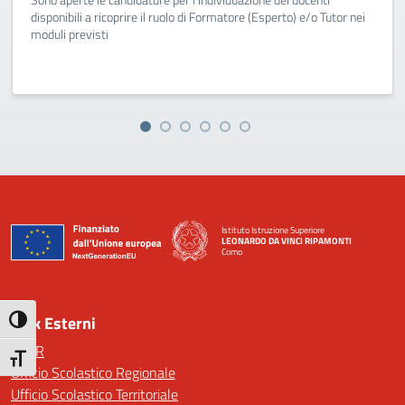
disponibili a ricoprire il ruolo di Formatore (Esperto) e/o Tutor nei
moduli previsti
Istituto Istruzione Superiore
LEONARDO DA VINCI RIPAMONTI
Como
— Visita la pagina iniziale della scuola
Link Esterni
Attiva/disattiva alto contrasto
MIUR
Attiva/disattiva dimensione testo
Ufficio Scolastico Regionale
Ufficio Scolastico Territoriale