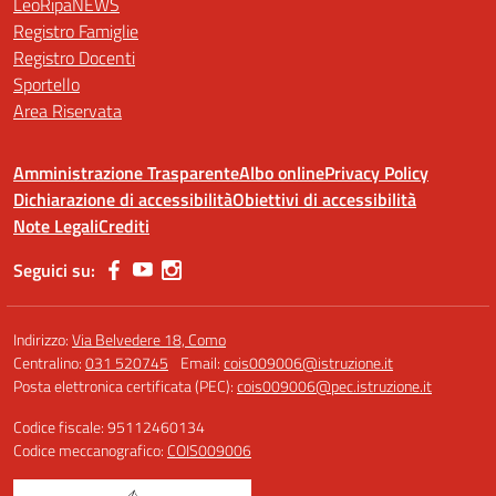
LeoRipaNEWS
Registro Famiglie
Registro Docenti
Sportello
Area Riservata
Amministrazione Trasparente
Albo online
Privacy Policy
Dichiarazione di accessibilità
Obiettivi di accessibilità
Note Legali
Crediti
Seguici su:
Indirizzo:
Via Belvedere 18, Como
Centralino:
031 520745
Email:
cois009006@istruzione.it
Posta elettronica certificata (PEC):
cois009006@pec.istruzione.it
Codice fiscale: 95112460134
Codice meccanografico:
COIS009006