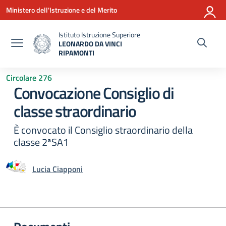
Vai ai contenuti
Vai al menu di navigazione
Vai al footer
Ministero dell'Istruzione e del Merito
Istituto Istruzione Superiore
LEONARDO DA VINCI
RIPAMONTI
— Visita la pagina iniziale della scuola
Circolare 276
Convocazione Consiglio di
classe straordinario
È convocato il Consiglio straordinario della
classe 2ªSA1
Lucia Ciapponi