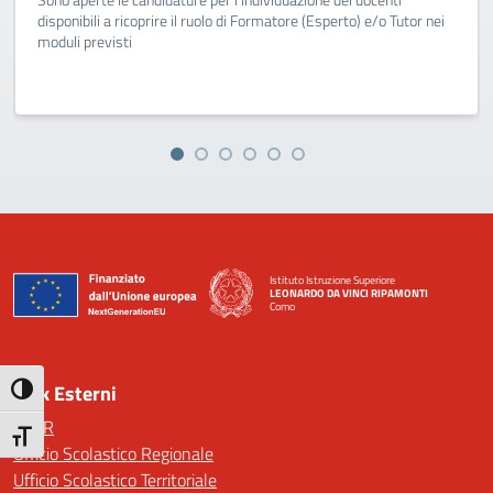
disponibili a ricoprire il ruolo di Formatore (Esperto) e/o Tutor nei
moduli previsti
Istituto Istruzione Superiore
LEONARDO DA VINCI RIPAMONTI
Como
— Visita la pagina iniziale della scuola
Link Esterni
Attiva/disattiva alto contrasto
MIUR
Attiva/disattiva dimensione testo
Ufficio Scolastico Regionale
Ufficio Scolastico Territoriale