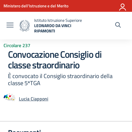
Vai ai contenuti
Vai al menu di navigazione
Vai al footer
Ministero dell'Istruzione e del Merito
Istituto Istruzione Superiore
LEONARDO DA VINCI
RIPAMONTI
— Visita la pagina iniziale della scuola
Circolare 237
Convocazione Consiglio di
classe straordinario
È convocato il Consiglio straordinario della
classe 5ªTGA
Lucia Ciapponi