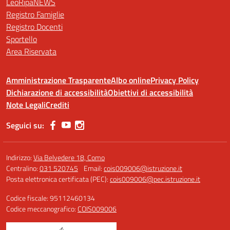
LeoRipaNEWS
Registro Famiglie
Registro Docenti
Sportello
Area Riservata
Amministrazione Trasparente
Albo online
Privacy Policy
Dichiarazione di accessibilità
Obiettivi di accessibilità
Note Legali
Crediti
Seguici su:
Indirizzo:
Via Belvedere 18, Como
Centralino:
031 520745
Email:
cois009006@istruzione.it
Posta elettronica certificata (PEC):
cois009006@pec.istruzione.it
Codice fiscale: 95112460134
Codice meccanografico:
COIS009006