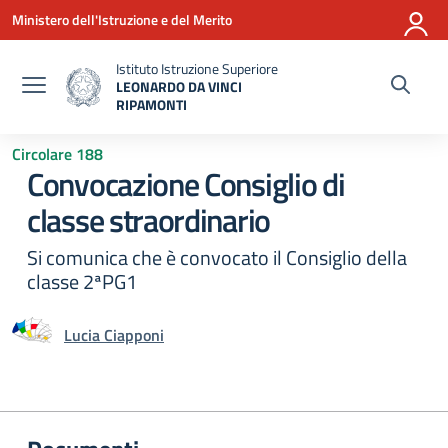
Vai ai contenuti
Vai al menu di navigazione
Vai al footer
Ministero dell'Istruzione e del Merito
Istituto Istruzione Superiore
LEONARDO DA VINCI
RIPAMONTI
— Visita la pagina iniziale della scuola
Circolare 188
Convocazione Consiglio di
classe straordinario
Si comunica che è convocato il Consiglio della
classe 2ªPG1
Lucia Ciapponi