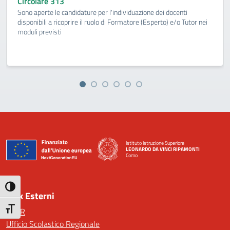
Circolare 313
Sono aperte le candidature per l'individuazione dei docenti
disponibili a ricoprire il ruolo di Formatore (Esperto) e/o Tutor nei
moduli previsti
Istituto Istruzione Superiore
LEONARDO DA VINCI RIPAMONTI
Como
— Visita la pagina iniziale della scuola
Attiva/disattiva alto contrasto
Link Esterni
Attiva/disattiva dimensione testo
MIUR
Ufficio Scolastico Regionale