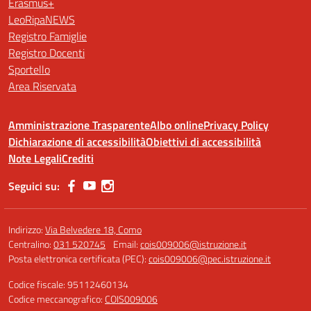
Erasmus+
LeoRipaNEWS
Registro Famiglie
Registro Docenti
Sportello
Area Riservata
Amministrazione Trasparente
Albo online
Privacy Policy
Dichiarazione di accessibilità
Obiettivi di accessibilità
Note Legali
Crediti
Seguici su:
Indirizzo:
Via Belvedere 18, Como
Centralino:
031 520745
Email:
cois009006@istruzione.it
Posta elettronica certificata (PEC):
cois009006@pec.istruzione.it
Codice fiscale: 95112460134
Codice meccanografico:
COIS009006