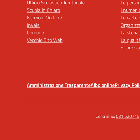
Ufficio Scolastico Territoriale
Le perso
Scuola in Chiaro
I numeri 
Iscrizioni On Line
Le carte 
Invalsi
Organizz
Comune
La storia
Vecchio Sito Web
La qualit
Sicurezza
Amministrazione Trasparente
Albo online
Privacy Poli
Centralino:
031 520745