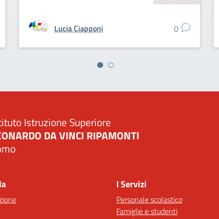
Lucia Ciapponi
0
tituto Istruzione Superiore
EONARDO DA VINCI RIPAMONTI
omo
Visita la pagina iniziale della scuola
la
I Servizi
zione
Personale scolastico
Famiglie e studenti