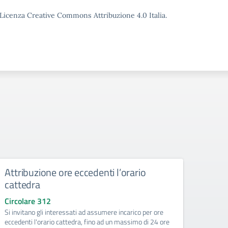
o Licenza Creative Commons Attribuzione 4.0 Italia.
Attribuzione ore eccedenti l’orario
Conv
cattedra
valu
di p
Circolare 312
Si invitano gli interessati ad assumere incarico per ore
Circo
eccedenti l'orario cattedra, fino ad un massimo di 24 ore
Il Comi