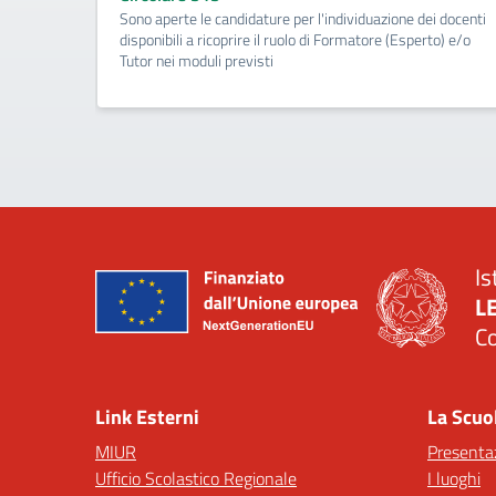
Sono aperte le candidature per l'individuazione dei docenti
disponibili a ricoprire il ruolo di Formatore (Esperto) e/o
Tutor nei moduli previsti
Is
L
C
— 
Link Esterni
La Scuo
MIUR
Presenta
Ufficio Scolastico Regionale
I luoghi