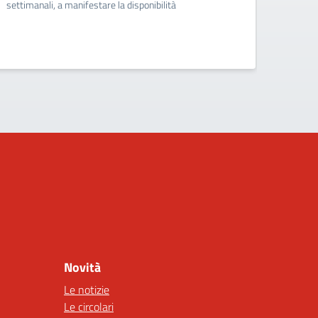
settimanali, a manifestare la disponibilità
2026 al
via Ma
Novità
Le notizie
Le circolari