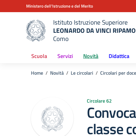
Vai ai contenuti
Vai al menu di navigazione
Vai al footer
Ministero dell'Istruzione e del Merito
Istituto Istruzione Superiore
LEONARDO DA VINCI RIPAMO
Como
 della scuola
— Visita la pagina iniziale del
Scuola
Servizi
Novità
Didattica
Home
Novità
Le circolari
Circolari per doc
Circolare 62
Convocaz
classe 