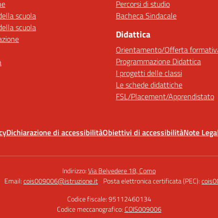
ne
Percorsi di studio
della scuola
Bacheca Sindacale
della scuola
Didattica
azione
Orientamento/Offerta formativ
Programmazione Didattica
à
I progetti delle classi
Le schede didattiche
FSL/Placement/Apprendistato
cy
Dichiarazione di accessibilità
Obiettivi di accessibilità
Note Legal
Indirizzo:
Via Belvedere 18, Como
Email:
cois009006@istruzione.it
Posta elettronica certificata (PEC):
cois0
Codice fiscale: 95112460134
Codice meccanografico:
COIS009006