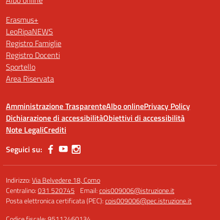
Albo online
Erasmus+
LeoRipaNEWS
Registro Famiglie
Registro Docenti
Sportello
Area Riservata
Amministrazione Trasparente
Albo online
Privacy Policy
Dichiarazione di accessibilità
Obiettivi di accessibilità
Note Legali
Crediti
Seguici su:
Indirizzo:
Via Belvedere 18, Como
Centralino:
031 520745
Email:
cois009006@istruzione.it
Posta elettronica certificata (PEC):
cois009006@pec.istruzione.it
Codice fiscale: 95112460134