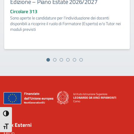
Edizione – Piano Estate 2026/2027
Circolare 313
Sono aperte le candidature per l'individuazione dei docenti
disponibili a ricoprire il ruolo di Formatore (Esperto) e/o Tutor nei
moduli previsti
Istituto Istruzione Superiore
LEONARDO DA VINCI RIPAMONTI
Como
— Visita la pagina iniziale della scuola
Attiva/disattiva alto contrasto
Link Esterni
Attiva/disattiva dimensione testo