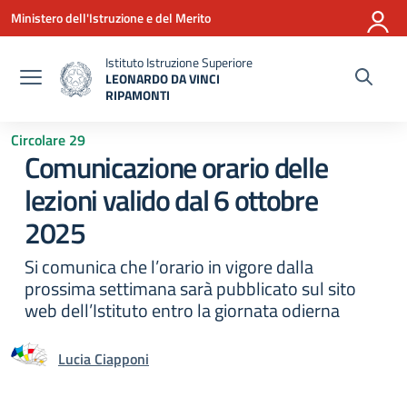
Vai ai contenuti
Vai al menu di navigazione
Vai al footer
Ministero dell'Istruzione e del Merito
Istituto Istruzione Superiore
LEONARDO DA VINCI
RIPAMONTI
— Visita la pagina iniziale della scuola
Circolare 29
Comunicazione orario delle
lezioni valido dal 6 ottobre
2025
Si comunica che l’orario in vigore dalla
prossima settimana sarà pubblicato sul sito
web dell’Istituto entro la giornata odierna
Lucia Ciapponi