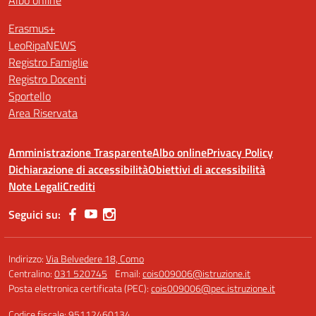
Albo online
Erasmus+
LeoRipaNEWS
Registro Famiglie
Registro Docenti
Sportello
Area Riservata
Amministrazione Trasparente
Albo online
Privacy Policy
Dichiarazione di accessibilità
Obiettivi di accessibilità
Note Legali
Crediti
Seguici su:
Indirizzo:
Via Belvedere 18, Como
Centralino:
031 520745
Email:
cois009006@istruzione.it
Posta elettronica certificata (PEC):
cois009006@pec.istruzione.it
Codice fiscale: 95112460134