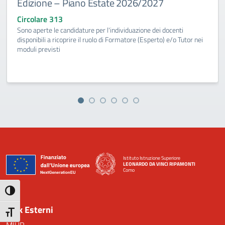
Edizione – Piano Estate 2026/2027
Circolare 313
Sono aperte le candidature per l'individuazione dei docenti
disponibili a ricoprire il ruolo di Formatore (Esperto) e/o Tutor nei
moduli previsti
Istituto Istruzione Superiore
LEONARDO DA VINCI RIPAMONTI
Como
— Visita la pagina iniziale della scuola
Attiva/disattiva alto contrasto
Link Esterni
Attiva/disattiva dimensione testo