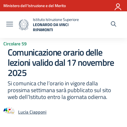
Vai ai contenuti
Vai al menu di navigazione
Vai al footer
Ministero dell'Istruzione e del Merito
Istituto Istruzione Superiore
LEONARDO DA VINCI
RIPAMONTI
— Visita la pagina iniziale della scuola
Circolare 59
Comunicazione orario delle
lezioni valido dal 17 novembre
2025
Si comunica che l’orario in vigore dalla
prossima settimana sarà pubblicato sul sito
web dell’Istituto entro la giornata odierna.
Lucia Ciapponi