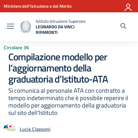
Vai ai contenuti
Vai al menu di navigazione
Vai al footer
Ministero dell'Istruzione e del Merito
Istituto Istruzione Superiore
LEONARDO DA VINCI
RIPAMONTI
— Visita la pagina iniziale della scuola
Circolare 36
Compilazione modello per
l’aggiornamento della
graduatoria d’Istituto-ATA
Si comunica al personale ATA con contratto a
tempo indeterminato che è possibile reperire il
modello per aggiornamento della graduatoria
sul sito dell'Istituto
Lucia Ciapponi