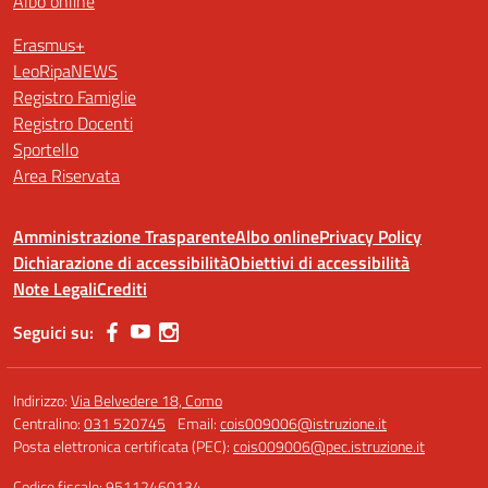
Albo online
Erasmus+
LeoRipaNEWS
Registro Famiglie
Registro Docenti
Sportello
Area Riservata
Amministrazione Trasparente
Albo online
Privacy Policy
Dichiarazione di accessibilità
Obiettivi di accessibilità
Note Legali
Crediti
Seguici su:
Indirizzo:
Via Belvedere 18, Como
Centralino:
031 520745
Email:
cois009006@istruzione.it
Posta elettronica certificata (PEC):
cois009006@pec.istruzione.it
Codice fiscale: 95112460134