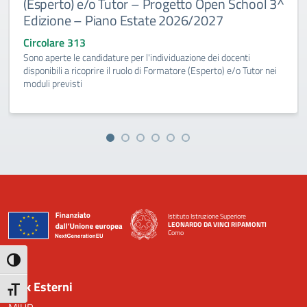
(Esperto) e/o Tutor – Progetto Open School 3^
Edizione – Piano Estate 2026/2027
Circolare 313
Sono aperte le candidature per l'individuazione dei docenti
disponibili a ricoprire il ruolo di Formatore (Esperto) e/o Tutor nei
moduli previsti
Istituto Istruzione Superiore
LEONARDO DA VINCI RIPAMONTI
Como
— Visita la pagina iniziale della scuola
Attiva/disattiva alto contrasto
Link Esterni
Attiva/disattiva dimensione testo