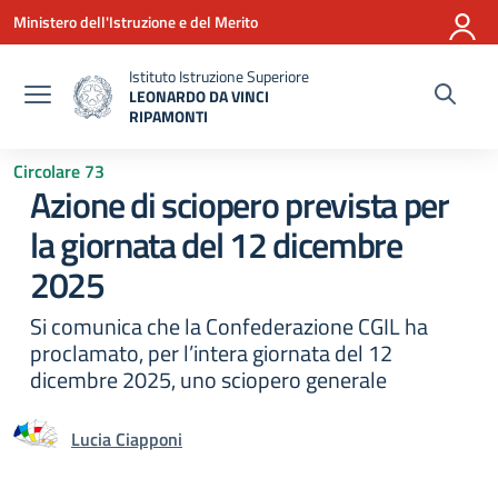
Vai ai contenuti
Vai al menu di navigazione
Vai al footer
Ministero dell'Istruzione e del Merito
Istituto Istruzione Superiore
LEONARDO DA VINCI
RIPAMONTI
— Visita la pagina iniziale della scuola
Circolare 73
Azione di sciopero prevista per
la giornata del 12 dicembre
2025
Si comunica che la Confederazione CGIL ha
proclamato, per l’intera giornata del 12
dicembre 2025, uno sciopero generale
Lucia Ciapponi