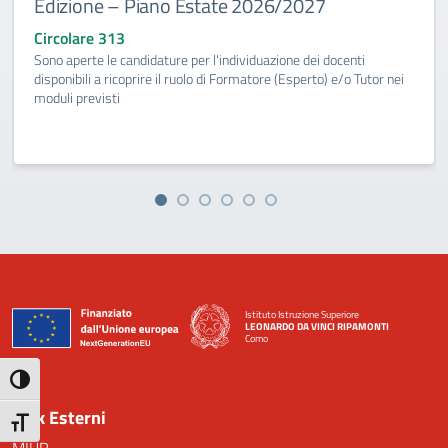
Edizione – Piano Estate 2026/2027
Circolare 313
Sono aperte le candidature per l'individuazione dei docenti
disponibili a ricoprire il ruolo di Formatore (Esperto) e/o Tutor nei
moduli previsti
Istituto Istruzione Superiore
LEONARDO DA VINCI RIPAMONTI
Como
— Visita la pagina iniziale della scuola
Attiva/disattiva alto contrasto
Link Esterni
Attiva/disattiva dimensione testo