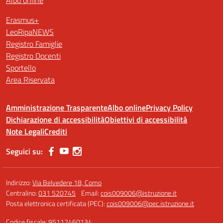
Albo online
Erasmus+
LeoRipaNEWS
Registro Famiglie
Registro Docenti
Sportello
Area Riservata
Amministrazione Trasparente
Albo online
Privacy Policy
Dichiarazione di accessibilità
Obiettivi di accessibilità
Note Legali
Crediti
Seguici su:
Indirizzo:
Via Belvedere 18, Como
Centralino:
031 520745
Email:
cois009006@istruzione.it
Posta elettronica certificata (PEC):
cois009006@pec.istruzione.it
Codice fiscale: 95112460134