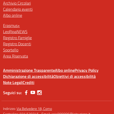
Archivio Circolari
Calendario eventi
Albo online
Erasmus+
LeoRipaNEWS
Registro Famiglie
Registro Docenti
Sportello
Area Riservata
Amministrazione Trasparente
Albo online
Privacy Policy
Dichiarazione di accessibilità
Obiettivi di accessibilità
Note Legali
Crediti
Seguici su:
Indirizzo:
Via Belvedere 18, Como
Centralino:
031 520745
Email:
cois009006@istruzione.it