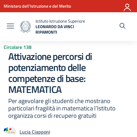
Vai ai contenuti
Vai al menu di navigazione
Vai al footer
Ministero dell'Istruzione e del Merito
Istituto Istruzione Superiore
LEONARDO DA VINCI
RIPAMONTI
— Visita la pagina iniziale della scuola
Circolare 138
Attivazione percorsi di
potenziamento delle
competenze di base:
MATEMATICA
Per agevolare gli studenti che mostrano
particolari fragilità in matematica l’Istituto
organizza corsi di recupero gratuiti
Lucia Ciapponi