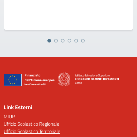
Istituto Istruzione Superiore
LEONARDO DA VINCI RIPAMONTI
Como
— Visita la pagina iniziale della scuola
Link Esterni
MIUR
Ufficio Scolastico Regionale
Ufficio Scolastico Territoriale