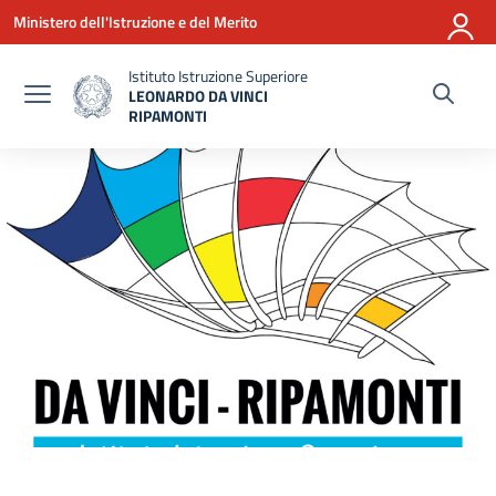
Vai ai contenuti
Vai al menu di navigazione
Vai al footer
Ministero dell'Istruzione e del Merito
Istituto Istruzione Superiore
LEONARDO DA VINCI
RIPAMONTI
— Visita la pagina iniziale della scuola