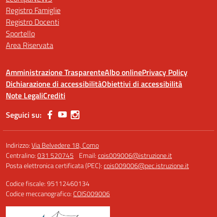
Registro Famiglie
Registro Docenti
Sportello
Area Riservata
Amministrazione Trasparente
Albo online
Privacy Policy
Dichiarazione di accessibilità
Obiettivi di accessibilità
Note Legali
Crediti
Seguici su:
Indirizzo:
Via Belvedere 18, Como
Centralino:
031 520745
Email:
cois009006@istruzione.it
Posta elettronica certificata (PEC):
cois009006@pec.istruzione.it
Codice fiscale: 95112460134
Codice meccanografico:
COIS009006