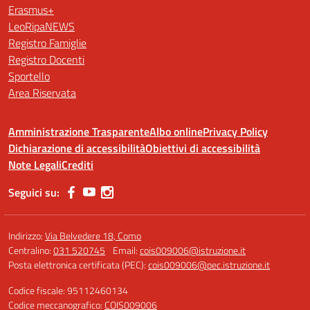
Erasmus+
LeoRipaNEWS
Registro Famiglie
Registro Docenti
Sportello
Area Riservata
Amministrazione Trasparente
Albo online
Privacy Policy
Dichiarazione di accessibilità
Obiettivi di accessibilità
Note Legali
Crediti
Seguici su:
Indirizzo:
Via Belvedere 18, Como
Centralino:
031 520745
Email:
cois009006@istruzione.it
Posta elettronica certificata (PEC):
cois009006@pec.istruzione.it
Codice fiscale: 95112460134
Codice meccanografico:
COIS009006