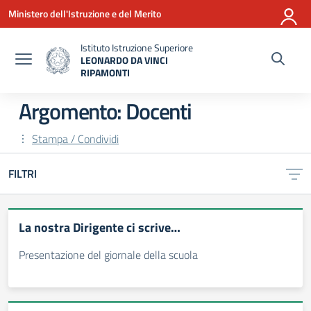
Vai ai contenuti
Vai al menu di navigazione
Vai al footer
Ministero dell'Istruzione e del Merito
Istituto Istruzione Superiore
LEONARDO DA VINCI
RIPAMONTI
— Visita la pagina iniziale della scuola
Argomento: Docenti
Stampa / Condividi
FILTRI
La nostra Dirigente ci scrive…
Presentazione del giornale della scuola