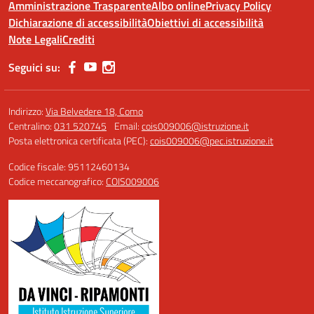
Amministrazione Trasparente
Albo online
Privacy Policy
Dichiarazione di accessibilità
Obiettivi di accessibilità
Note Legali
Crediti
Seguici su:
Indirizzo:
Via Belvedere 18, Como
Centralino:
031 520745
Email:
cois009006@istruzione.it
Posta elettronica certificata (PEC):
cois009006@pec.istruzione.it
Codice fiscale: 95112460134
Codice meccanografico:
COIS009006