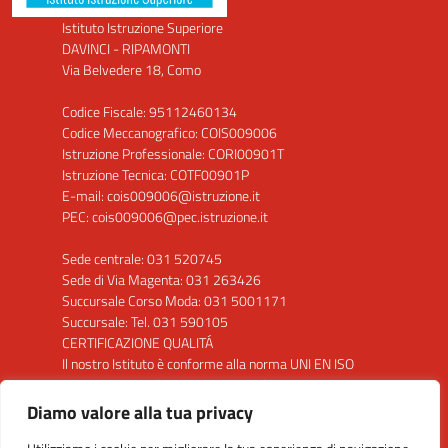
Istituto Istruzione Superiore
DAVINCI - RIPAMONTI
Via Belvedere 18, Como
Codice Fiscale: 95112460134
Codice Meccanografico: COIS009006
Istruzione Professionale: CORI00901T
Istruzione Tecnica: COTF00901P
E-mail: cois009006@istruzione.it
PEC: cois009006@pec.istruzione.it
Sede centrale: 031 520745
Sede di Via Magenta: 031 263426
Succursale Corso Moda: 031 5001171
Succursale: Tel. 031 590105
CERTIFICAZIONE QUALITÁ
Il nostro Istituto è conforme alla norma UNI EN ISO
9001: 2015 per la seguente attività: "Progettazione
ed erogazione del servizio di istruzione secondaria di
Diamo valore alla tua privacy
secondo grado"