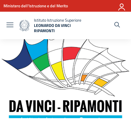
Vai ai contenuti
Vai al menu di navigazione
Vai al footer
Ministero dell'Istruzione e del Merito
Istituto Istruzione Superiore
LEONARDO DA VINCI
RIPAMONTI
— Visita la pagina iniziale della scuola