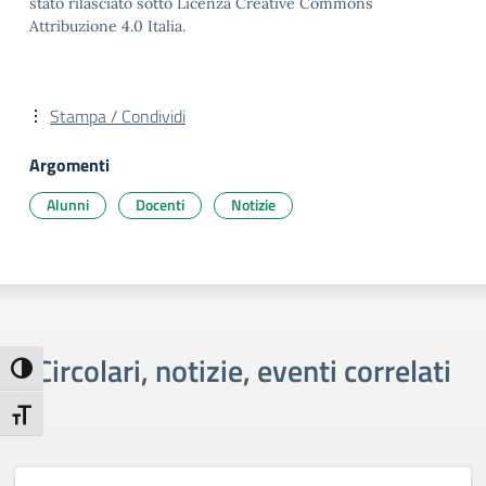
stato rilasciato sotto Licenza Creative Commons
Attribuzione 4.0 Italia.
Stampa / Condividi
Argomenti
Alunni
Docenti
Notizie
Circolari, notizie, eventi correlati
Attiva/disattiva alto contrasto
Attiva/disattiva dimensione testo