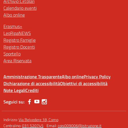
Archivio Circolari
Calendario eventi
Albo online
Erasmus+
LeoRipaNEWS
Registro Famiglie
Registro Docenti
Sportello
Area Riservata
Amministrazione Trasparente
Albo online
Privacy Policy
Dichiarazione di accessibilità
Obiettivi di accessibilità
Note Legali
Crediti
Seguici su:
Indirizzo:
Via Belvedere 18, Como
Centralino:
031 520745
Email:
cois009006@istruzione.it