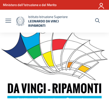
Vai ai contenuti
Vai al menu di navigazione
Vai al footer
Ministero dell'Istruzione e del Merito
Istituto Istruzione Superiore
LEONARDO DA VINCI
RIPAMONTI
— Visita la pagina iniziale della scuola